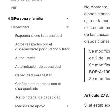
No obstante, l
NIF
disposiciones 
Persona y familia
🧍🏻
ejercer la cur
Capacidad
existen circu
de las causas
Esquema sobre la capacidad
disposiciones
Actos realizados por el
discapacitado por curador o tutor
Se modifica
de 2 de ju
Autocuratela
Se modifica
Autolimitación de capacidad
BOE-A-19
Capacidad para testar
Se modifica
Conflicto de intereses con el
discapacitado
Artículo 273.
Juicio notarial de capacidad
Si al estable
Medidas de apoyo