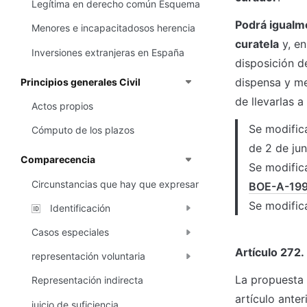
Legítima en derecho común Esquema
Podrá igualme
Menores e incapacitadosos herencia
curatela
 y, e
Inversiones extranjeras en España
disposición de
dispensa y me
Principios generales Civil
de llevarlas a
Actos propios
Se modifica
Cómputo de los plazos
de 2 de ju
Comparecencia
Se modifica
Circunstancias que hay que expresar
BOE-A-19
Se modifica
Identificación
🆔
Casos especiales
Artículo 272.
representación voluntaria
La propuesta 
Representación indirecta
artículo anter
juicio de suficiencia