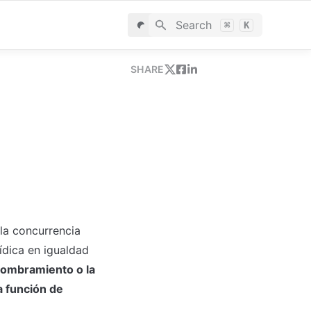
Search
⌘
K
SHARE
a concurrencia 
ídica en igualdad 
nombramiento o la 
 función de 