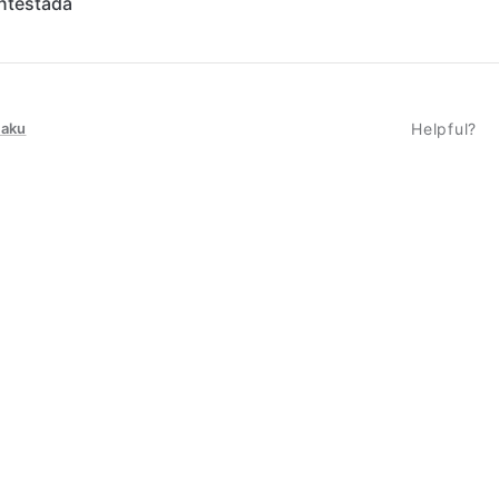
ntestada
taku
Helpful?