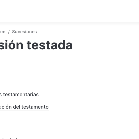
com
/
Sucesiones
sión testada
s testamentarias
tación del testamento