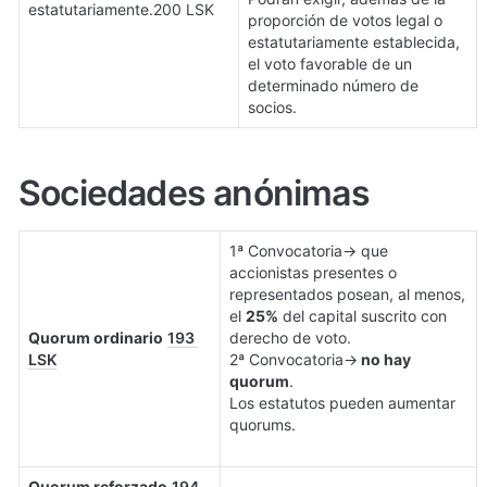
estatutariamente.200 LSK
proporción de votos legal o 
estatutariamente establecida, 
el voto favorable de un 
determinado número de 
socios.
Sociedades anónimas
1ª Convocatoria→ que 
accionistas presentes o 
representados posean, al menos, 
el 
25%
 del capital suscrito con 
Quorum ordinario
193 
derecho de voto. 

LSK
2ª Convocatoria→
 no hay 
quorum
.

Los estatutos pueden aumentar 
quorums. 

Quorum reforzado
194 