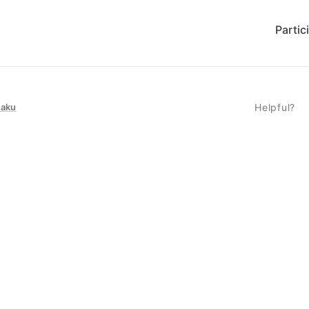
Partic
taku
Helpful?