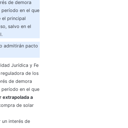
terés de demora 
 período en el que 
el principal 
o, salvo en el 
l.
o admitirán pacto 
dad Jurídica y Fe

 reguladora de los 
terés de demora 
 período en el que 
 extrapolada a 
compra de solar 
un interés de 