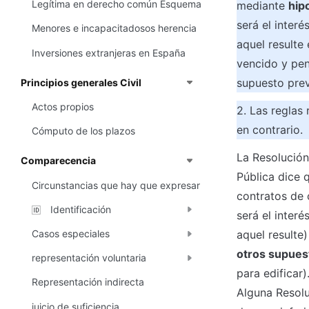
Legítima en derecho común Esquema
mediante 
hip
será el inter
Menores e incapacitadosos herencia
aquel resulte 
Inversiones extranjeras en España
vencido y pen
supuesto previ
Principios generales Civil
Actos propios
2. Las reglas 
en contrario.
Cómputo de los plazos
La Resolución
Comparecencia
Pública dice q
Circunstancias que hay que expresar
contratos de c
Identificación
🆔
será el inter
Casos especiales
aquel resulte)
otros supues
representación voluntaria
para edificar).
Representación indirecta
Alguna Resolu
juicio de suficiencia