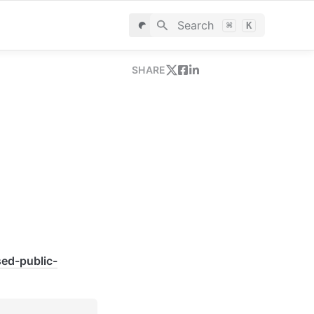
Search
⌘
K
SHARE
sed-public-