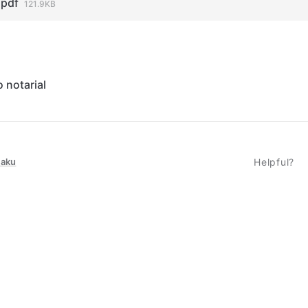
.pdf
121.9KB
 notarial
taku
Helpful?